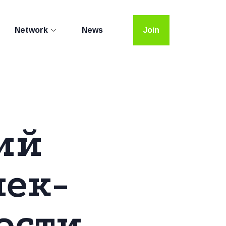
Network
News
Join
ий
лек­
ости