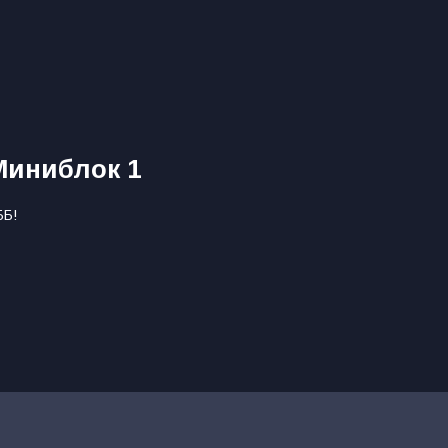
Миниблок 1
ББ!