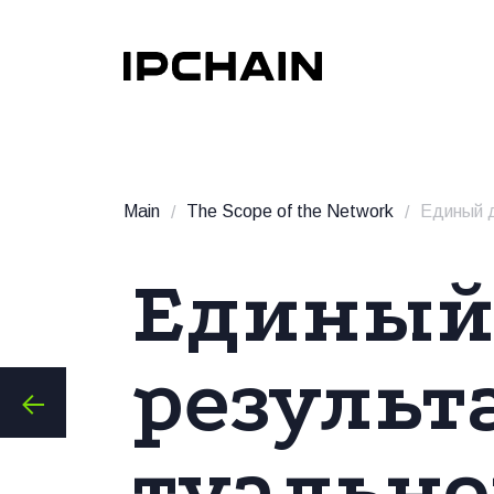
Main
The Scope of the Network
Единый депозитарий рез
Единый
результ
туально