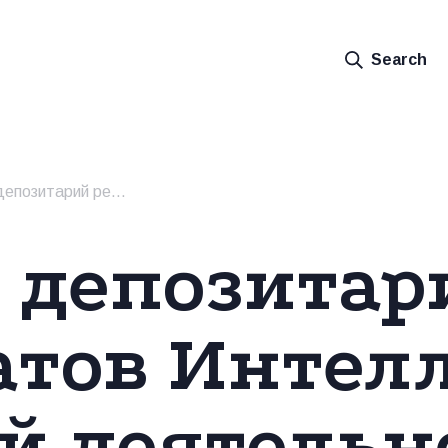
Search
ультатов Интеллек­туальной деятельности
 депозитар
атов Интел
й деятельн