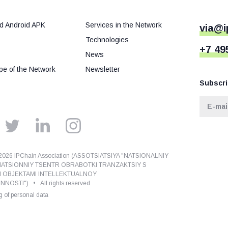
d Android APK
Services in the Network
via@i
Technologies
+7 49
News
e of the Network
Newsletter
Subscri
026 IPChain Association (ASSOTSIATSIYA "NATSIONALNIY
ATSIONNIY TSENTR OBRABOTKI TRANZAKTSIY S
I OBJEKTAMI INTELLEKTUALNOY
NOSTI") • All rights reserved
 of personal data