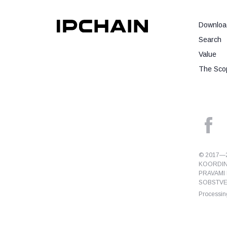
Downloa
Search
Value
The Scop
© 2017—2
KOORDIN
PRAVAMI 
SOBSTVEN
Processing